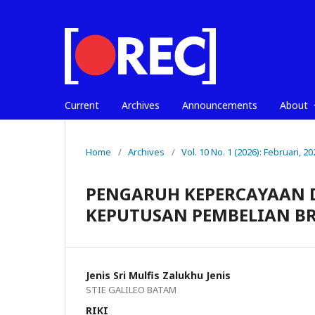
Current
Archives
Announcements
About
Home
/
Archives
/
Vol. 10 No. 1 (2026): Februari, 20
PENGARUH KEPERCAYAAN 
KEPUTUSAN PEMBELIAN BR
Jenis Sri Mulfis Zalukhu Jenis
STIE GALILEO BATAM
RIKI