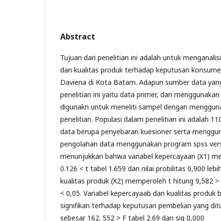
Abstract
Tujuan dari penelitian ini adalah untuk menganal
dan kualitas produk terhadap keputusan konsum
Daviena di Kota Batam. Adapun sumber data yan
penelitian ini yaitu data primer, dan menggunaka
digunakn untuk meneliti sampel dengan mengguna
penelitian. Populasi dalam penelitian ini adalah 
data berupa penyebaran kuesioner serta mengguna
pengolahan data menggunakan program spss versi 2
menunjukkan bahwa variabel kepercayaan (X1) mem
0.126 < t tabel 1.659 dan nilai probilitas 0,900 lebi
kualitas produk (X2) memperoleh t hitung 9,582 > 
< 0,05. Variabel kepercayaab dan kualitas produk
signifikan terhadap keputusan pembelian yang ditun
sebesar 162. 552 > F tabel 2.69 dan sig 0,000