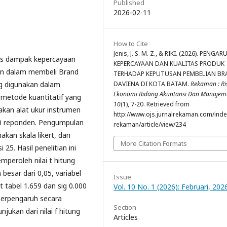
Published
2026-02-11
How to Cite
Jenis, J. S. M. Z., & RIKI. (2026). PENGAR
isis dampak kepercayaan
KEPERCAYAAN DAN KUALITAS PRODUK
en dalam membeli Brand
TERHADAP KEPUTUSAN PEMBELIAN B
g digunakan dalam
DAVIENA DI KOTA BATAM.
Rekaman : Ri
Ekonomi Bidang Akuntansi Dan Manajem
n metode kuantitatif yang
10
(1), 7-20. Retrieved from
kan alat ukur instrumen
http://www.ojs.jurnalrekaman.com/inde
110 reponden. Pengumpulan
rekaman/article/view/234
kan skala likert, dan
More Citation Formats
5. Hasil penelitian ini
peroleh nilai t hitung
h besar dari 0,05, variabel
Issue
t tabel 1.659 dan sig 0.000
Vol. 10 No. 1 (2026): Februari, 202
 berpengaruh secara
Section
jukan dari nilai f hitung
Articles