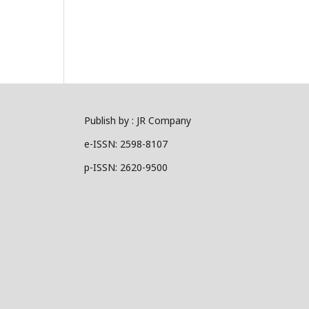
Publish by : JR Company
e-ISSN: 2598-8107
p-ISSN: 2620-9500