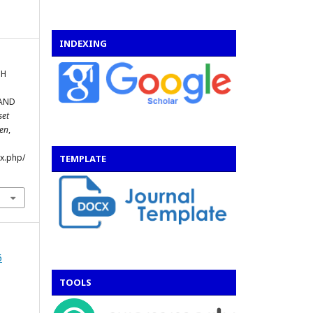
INDEXING
UH
RAND
set
en
,
x.php/
TEMPLATE
6
TOOLS