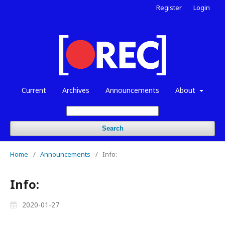
Register
Login
Current
Archives
Announcements
About
Search
Home
/
Announcements
/
Info:
Info:
2020-01-27