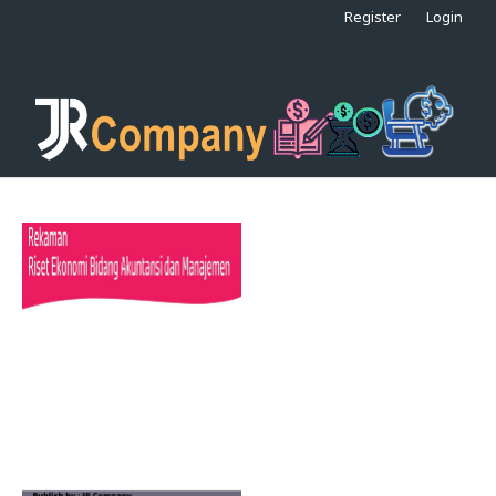
Register
Login